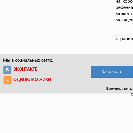
на хоро
ребенка
может о
месяцев
Страниц
Мы в социальных сетях:
ВКОНТАКТЕ
Как заказать
ОДНОКЛАССНИКИ
Временная регист
С