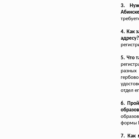
3. Нуж
Абинск
требует
4. Как 
адресу
регистр
5. Что 
регист
разных
гербов
удостов
отдел е
6. Про
образо
образо
формы №
7. Как