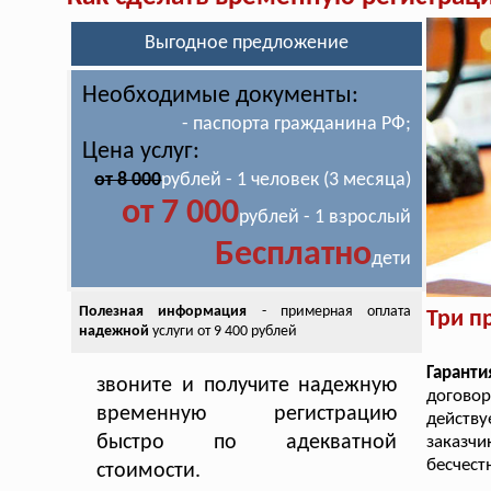
Выгодное предложение
Необходимые документы:
- паспорта гражданина РФ;
Цена услуг:
от 8 000
рублей - 1 человек (3 месяца)
от 7 000
рублей - 1 взрослый
Бесплатно
дети
Полезная информация
- примерная оплата
Три п
надежной
услуги от 9 400 рублей
Гарант
звоните и получите надежную
договор
временную регистрацию
действу
быстро по адекватной
заказч
бесчест
стоимости.