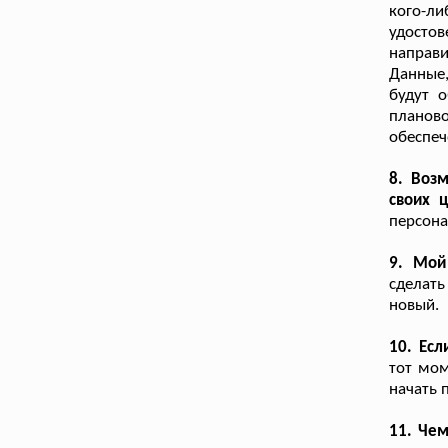
кого-ли
удосто
направ
Данные,
будут 
планово
обеспеч
8. Воз
своих 
персона
9. Мой
сделат
новый.
10. Есл
тот мом
начать 
11. Чем