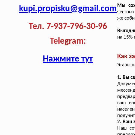
Мы сох
kupi.propisku@gmail.com
честных
же соби
Тел. 7-937-796-30-96
Выгодн
на 15% 
Telegram:
Как з
Нажмите тут
Этапы п
1. Вы с
Докумен
мессен
предвар
ваш во
населе
получит
2. Ваш 
Наш со
предло