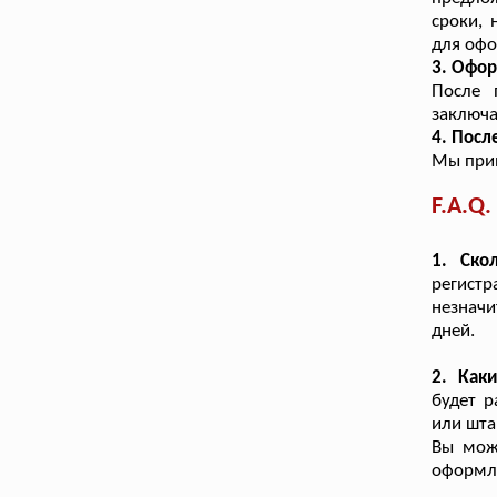
сроки, 
для офо
3. Офор
После 
заключа
4. Посл
Мы прин
F.A.Q.
1. Ско
регистр
незнач
дней.
2. Как
будет р
или шта
Вы мож
оформл